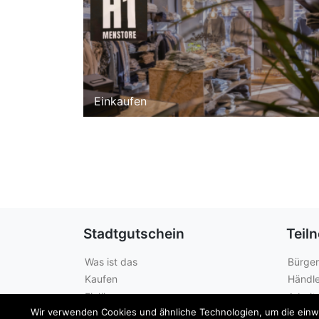
Einkaufen
Stadtgutschein
Teil
Was ist das
Bürger
Kaufen
Händle
Einlösen
Arbeit
Wir verwenden Cookies und ähnliche Technologien, um die einwan
Guthabenabfrage
Städte