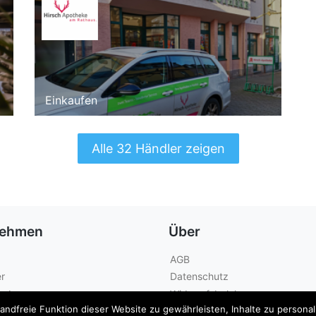
Einkaufen
Alle 32 Händler zeigen
nehmen
Über
AGB
r
Datenschutz
geber
Widerrufsbelehrung
dfreie Funktion dieser Website zu gewährleisten, Inhalte zu personalis
Kontakt